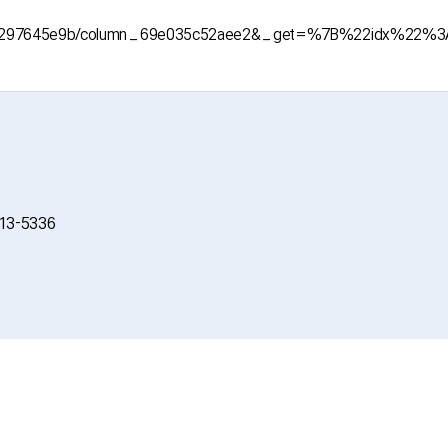
9e0297645e9b/column_69e035c52aee2&_get=%7B%22idx%22
13-5336