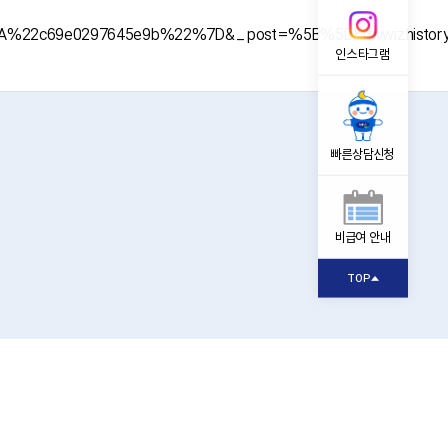
%3A%22c69e0297645e9b%22%7D&_post=%5B%5D&mvwizhistor
인스타그램
빠른상담신청
비급여 안내
TOP